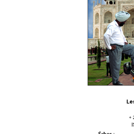
Le
+ 
Échos
: