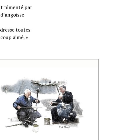
it pimenté par
 d’angoisse
 adresse toutes
aucoup aimé. »